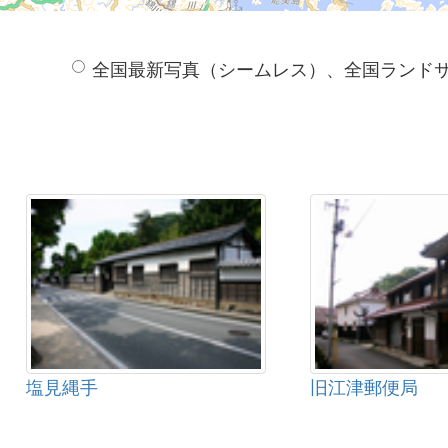
全国最新写真（シームレス）、全国ランド
塩見縄手
旧江津郵便局