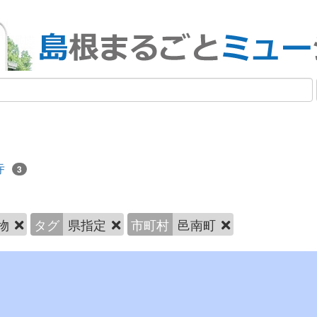
寺
3
物
タグ
県指定
市町村
邑南町