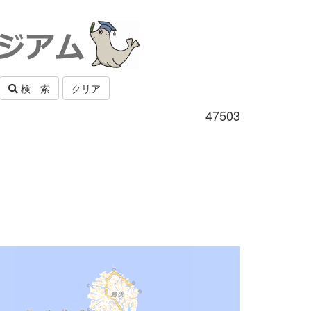
検 索
クリア
47503