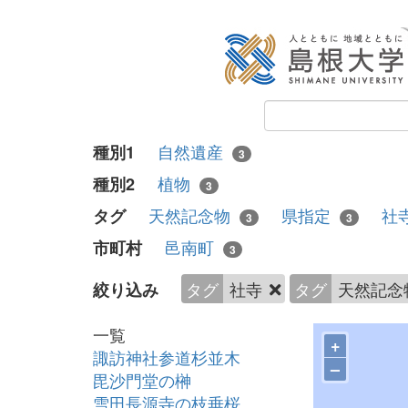
自然遺産
種別1
3
植物
種別2
3
天然記念物
県指定
社
タグ
3
3
邑南町
市町村
3
タグ
社寺
タグ
天然記念
絞り込み
一覧
+
諏訪神社参道杉並木
–
毘沙門堂の榊
雪田長源寺の枝垂桜