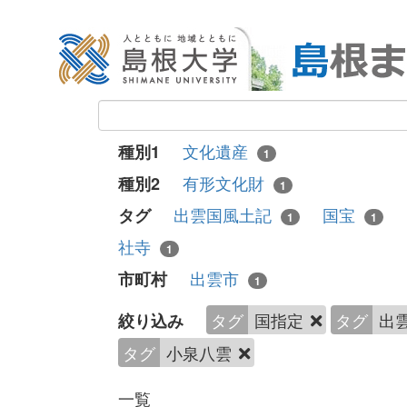
文化遺産
種別1
1
有形文化財
種別2
1
出雲国風土記
国宝
タグ
1
1
社寺
1
出雲市
市町村
1
タグ
国指定
タグ
出
絞り込み
タグ
小泉八雲
一覧