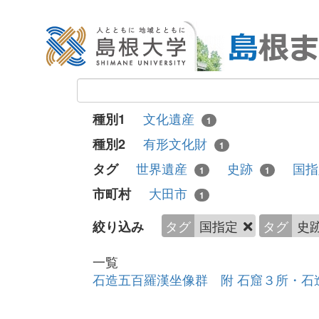
文化遺産
種別1
1
有形文化財
種別2
1
世界遺産
史跡
国
タグ
1
1
大田市
市町村
1
タグ
国指定
タグ
史
絞り込み
一覧
石造五百羅漢坐像群 附 石窟３所・石