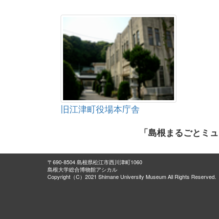
旧江津町役場本庁舎
「島根まるごとミュ
〒690-8504 島根県松江市西川津町1060
島根大学総合博物館アシカル
Copyright（C）2021 Shimane University Museum All Rights Reserved.