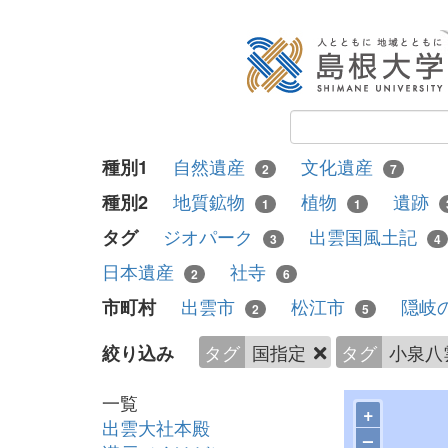
自然遺産
文化遺産
種別1
2
7
地質鉱物
植物
遺跡
種別2
1
1
ジオパーク
出雲国風土記
タグ
3
4
日本遺産
社寺
2
6
出雲市
松江市
隠岐
市町村
2
5
タグ
国指定
タグ
小泉八
絞り込み
一覧
+
出雲大社本殿
–