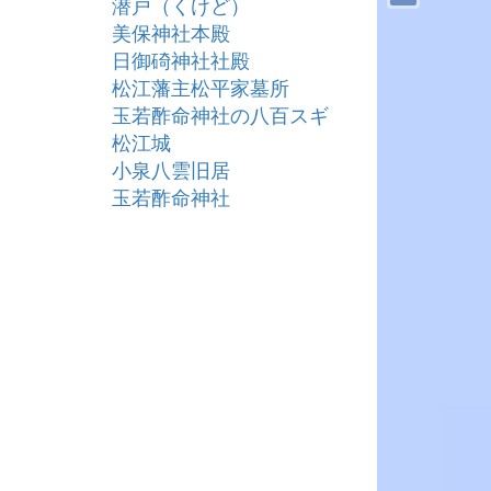
潜戸（くけど）
美保神社本殿
日御碕神社社殿
松江藩主松平家墓所
玉若酢命神社の八百スギ
松江城
小泉八雲旧居
玉若酢命神社