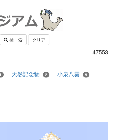
検 索
クリア
47553
天然記念物
小泉八雲
1
2
9