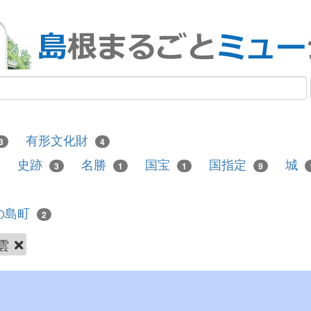
有形文化財
3
4
史跡
名勝
国宝
国指定
城
3
1
1
9
の島町
2
雲