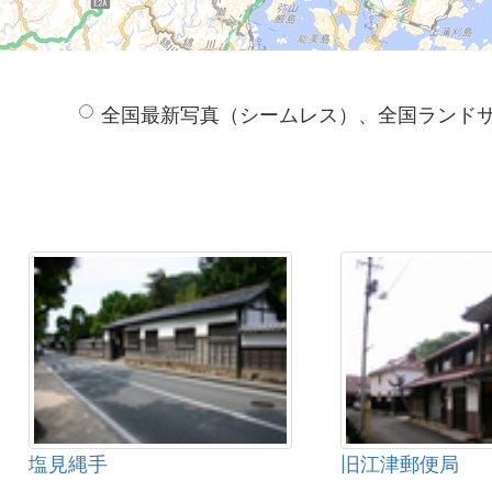
全国最新写真（シームレス）、全国ランド
塩見縄手
旧江津郵便局