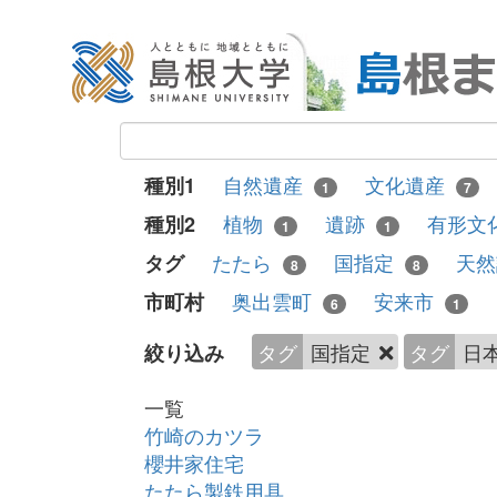
自然遺産
文化遺産
種別1
1
7
植物
遺跡
有形文
種別2
1
1
たたら
国指定
天
タグ
8
8
奥出雲町
安来市
市町村
6
1
タグ
国指定
タグ
日
絞り込み
一覧
竹崎のカツラ
櫻井家住宅
たたら製鉄用具