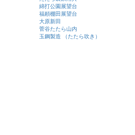
綿打公園展望台
福頼棚田展望台
大原新田
菅谷たたら山内
玉鋼製造 （たたら吹き）