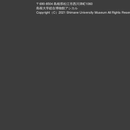
〒690-8504 島根県松江市西川津町1060
島根大学総合博物館アシカル
Copyright（C）2021 Shimane University Museum All Rights Rese