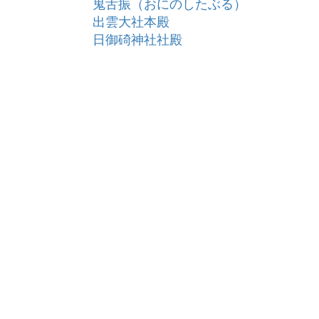
鬼舌振（おにのしたぶる）
出雲大社本殿
日御碕神社社殿