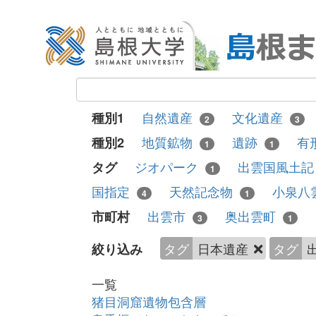
自然遺産
文化遺産
種別1
2
3
地質鉱物
遺跡
有
種別2
1
1
ジオパーク
出雲国風土
タグ
1
国指定
天然記念物
小泉八
4
1
出雲市
奥出雲町
市町村
3
1
タグ
日本遺産
タグ
絞り込み
一覧
猪目洞窟遺物包含層