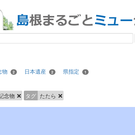
念物
日本遺産
県指定
2
2
1
記念物
タグ
たたら