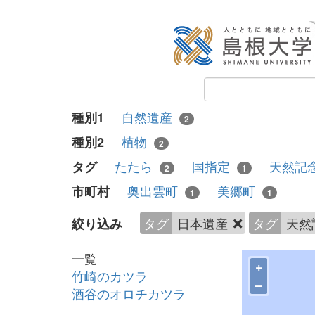
自然遺産
種別1
2
植物
種別2
2
たたら
国指定
天然記
タグ
2
1
奥出雲町
美郷町
市町村
1
1
タグ
日本遺産
タグ
天然
絞り込み
一覧
+
竹崎のカツラ
–
酒谷のオロチカツラ