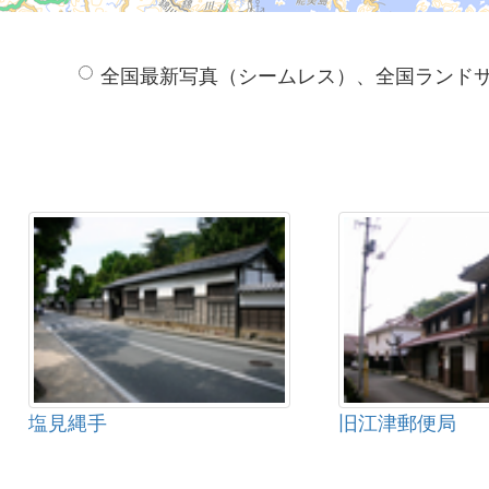
全国最新写真（シームレス）、全国ランド
塩見縄手
旧江津郵便局