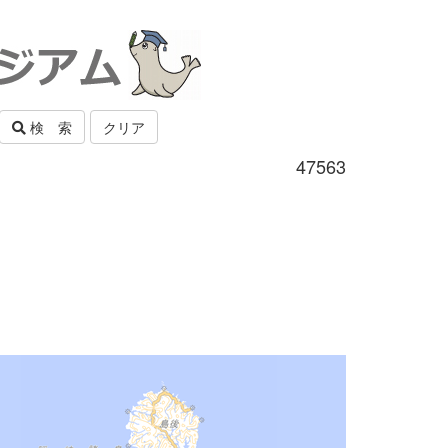
検 索
クリア
47563