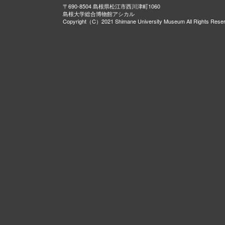
〒690-8504 島根県松江市西川津町1060
島根大学総合博物館アシカル
Copyright（C）2021 Shimane University Museum All Rights Rese