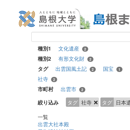
文化遺産
種別1
2
有形文化財
種別2
2
出雲国風土記
国宝
タグ
2
1
社寺
2
出雲市
市町村
2
タグ
社寺
タグ
日本
絞り込み
一覧
出雲大社本殿