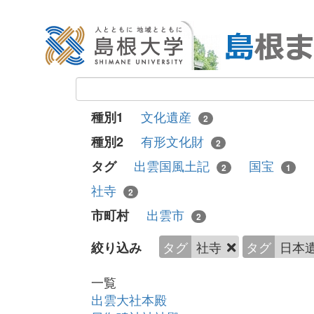
文化遺産
種別1
2
有形文化財
種別2
2
出雲国風土記
国宝
タグ
2
1
社寺
2
出雲市
市町村
2
タグ
社寺
タグ
日本
絞り込み
一覧
出雲大社本殿