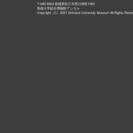
〒690-8504 島根県松江市西川津町1060
島根大学総合博物館アシカル
Copyright（C）2021 Shimane University Museum All Rights Rese