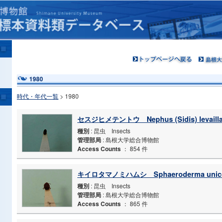
1980
時代・年代一覧
> 1980
セスジヒメテントウ Nephus (Sidis) levailla
種別
: 昆虫 Insects
管理部局
: 島根大学総合博物館
Access Counts
：
854 件
キイロタマノミハムシ Sphaeroderma unico
種別
: 昆虫 Insects
管理部局
: 島根大学総合博物館
Access Counts
：
865 件