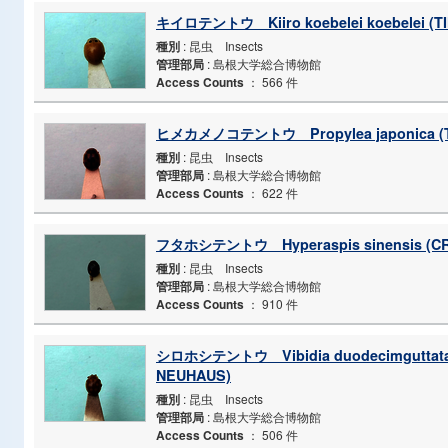
キイロテントウ Kiiro koebelei koebelei (T
種別
: 昆虫 Insects
管理部局
: 島根大学総合博物館
Access Counts
：
566 件
ヒメカメノコテントウ Propylea japonica (
種別
: 昆虫 Insects
管理部局
: 島根大学総合博物館
Access Counts
：
622 件
フタホシテントウ Hyperaspis sinensis (C
種別
: 昆虫 Insects
管理部局
: 島根大学総合博物館
Access Counts
：
910 件
シロホシテントウ Vibidia duodecimguttata
NEUHAUS)
種別
: 昆虫 Insects
管理部局
: 島根大学総合博物館
Access Counts
：
506 件