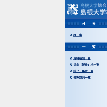
検 索
検 索
一 覧
資料種別一覧
採集（製作）地一覧
時代・年代一覧
管理部局一覧