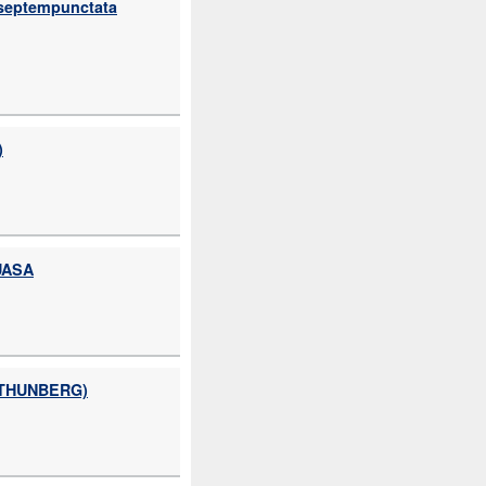
eptempunctata
)
UASA
THUNBERG)