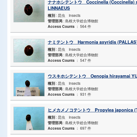
ナナホシテントウ Coccinella (Coccinella) s
LINNAEUS
種別
: 昆虫 Insects
管理部局
: 島根大学総合博物館
Access Counts
：
564 件
ナミテントウ Harmonia axyridis (PALLAS
種別
: 昆虫 Insects
管理部局
: 島根大学総合博物館
Access Counts
：
547 件
ウスキホシテントウ Oenopia hirayamai Y
種別
: 昆虫 Insects
管理部局
: 島根大学総合博物館
Access Counts
：
931 件
ヒメカメノコテントウ Propylea japonica (
種別
: 昆虫 Insects
管理部局
: 島根大学総合博物館
Access Counts
：
697 件