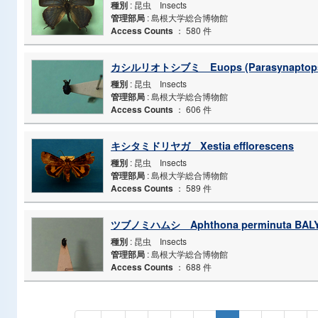
種別
: 昆虫 Insects
管理部局
: 島根大学総合博物館
Access Counts
：
580 件
カシルリオトシブミ Euops (Parasynaptopsis
種別
: 昆虫 Insects
管理部局
: 島根大学総合博物館
Access Counts
：
606 件
キシタミドリヤガ Xestia efflorescens
種別
: 昆虫 Insects
管理部局
: 島根大学総合博物館
Access Counts
：
589 件
ツブノミハムシ Aphthona perminuta BAL
種別
: 昆虫 Insects
管理部局
: 島根大学総合博物館
Access Counts
：
688 件