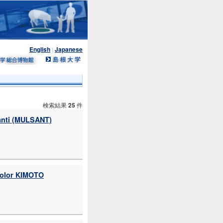
English
|
Japanese
検索結果
25
件
nti (MULSANT)
lor KIMOTO