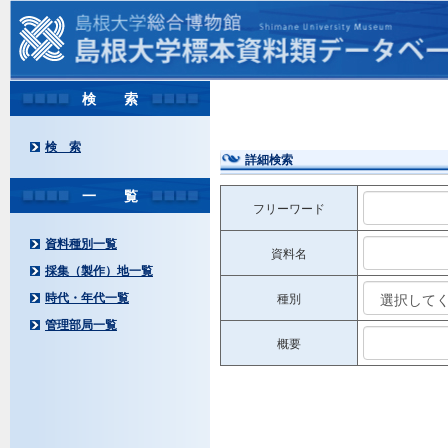
検 索
検 索
詳細検索
一 覧
フリーワード
資料種別一覧
資料名
採集（製作）地一覧
時代・年代一覧
種別
管理部局一覧
概要