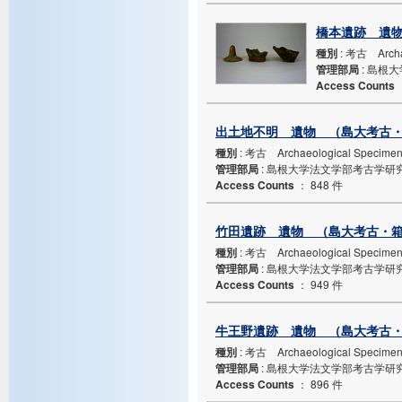
橋本遺跡 遺物
種別
: 考古 Archa
管理部局
: 島根
Access Counts
出土地不明 遺物 （島大考古・箱
種別
: 考古 Archaeological Specime
管理部局
: 島根大学法文学部考古学研
Access Counts
：
848 件
竹田遺跡 遺物 （島大考古・箱N
種別
: 考古 Archaeological Specime
管理部局
: 島根大学法文学部考古学研
Access Counts
：
949 件
牛王野遺跡 遺物 （島大考古・箱
種別
: 考古 Archaeological Specime
管理部局
: 島根大学法文学部考古学研
Access Counts
：
896 件