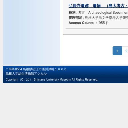
弘長寺遺跡 遺物 （島大考古・箱
種別
: 考古 Archaeological Specime
管理部局
: 島根大学法文学部考古学研
Access Counts
：
955 件
1
2
〒690-8504 島根県松江市西川津町１０６０
島根大学総合博物館アシカル
Copyright（C）2011 Shimane University Museum All Rights Reserved.