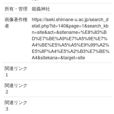
所有・管理
能義神社
画像著作権
https://iseki.shimane-u.ac.jp/search_d
者
etail.php?id=140&page=1&search_kb
n=site&act=&sitename=%E8%83%B
D%E7%BE%A9%E7%A5%9E%E7%
A4%BE%E5%A5%A5%E9%99%A2%
E5%8F%A4%E5%A2%B3%E7%BE%
A4&sitekana=&target=site
関連リンク
１
関連リンク
２
関連リンク
３