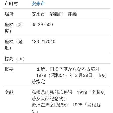
市町村
安来市
場所
安来市 能義町 能義
座標（緯
35.397500
度）
座標（経
133.217040
度）
標高（ｍ）
概要
１所。円墳７基からなる古墳群
1979（昭和54）年３月29日、市史
跡指定
文献
島根県内務部庶務課 1919『名勝史
跡及天然記念物』
野津左馬之助ほか 1925『島根縣
史』