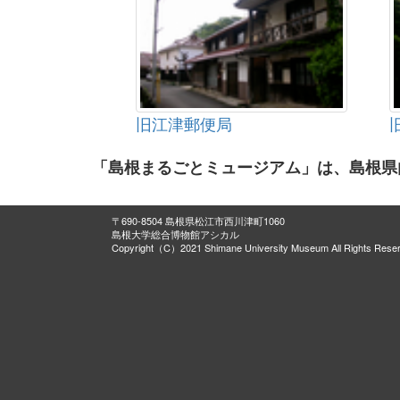
湯の川温泉
玉造温泉
差海川河口の古砂丘
天球儀・地球儀
鬼の腰掛岩
紙本墨画石見銀山絵巻
旧江津郵便局
石見国絵図・紙本著色津和野城下絵図
国絵図２点・附 紙本著色石見国長門国
「島根まるごとミュージアム」は、島根県
吉岡家文書
富家文書
紙本著色石見国絵図
〒690-8504 島根県松江市西川津町1060
島根大学総合博物館アシカル
紙本墨書原屋家文書
Copyright（C）2021 Shimane University Museum All Rights Rese
紙本墨書石見銀山御料郷宿田儀屋文書
出雲玉作遺跡出土品
銅印 印文「隠伎倉印」
隠岐国駅鈴 附・光格天皇御下賜唐櫃
平所遺跡埴輪窯跡出土品
出雲大社境内遺跡（旧本殿跡）出土品