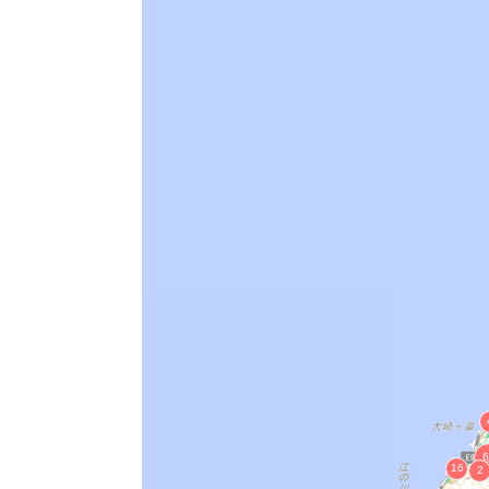
玉造築山古墳
鉄ヶ谷鈩
御崎山古墳
順庵原１号墳墓
岩屋後古墳
新宮党館跡
神庭岩船山古墳
大草岩船古墳
割田古墳
石見国分寺瓦窯跡
明神古墳
十王免横穴群
山代郷南新造院瓦窯跡
乃木二子塚古墳
出雲国山代郷遺跡群 正倉跡・北新造
出雲国府跡
下府廃寺塔跡
中原古墳