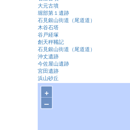
大元古墳
堀部第１遺跡
石見銀山街道（尾道道）
木谷石塔
谷戸経塚
創天秤鞴記
石見銀山街道（尾道道）
沖丈遺跡
今佐屋山遺跡
宮田遺跡
浜山砂丘
鵜ノ鼻古墳群
+
カネツキ免遺跡出土品
古天神古墳
–
薄井原古墳
放れ山古墳
浜田城跡
妙蓮寺山古墳