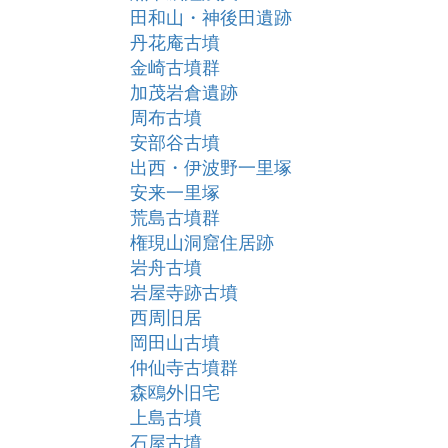
田和山・神後田遺跡
丹花庵古墳
金崎古墳群
加茂岩倉遺跡
周布古墳
安部谷古墳
出西・伊波野一里塚
安来一里塚
荒島古墳群
権現山洞窟住居跡
岩舟古墳
岩屋寺跡古墳
西周旧居
岡田山古墳
仲仙寺古墳群
森鴎外旧宅
上島古墳
石屋古墳