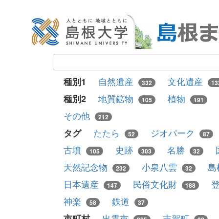
自然遺産
文化遺産
種別1
332
13
地質鉱物
植物
種別2
105
191
その他
212
たたら
ジオパーク
タグ
52
87
古墳
史跡
名勝
105
303
32
天然記念物
小泉八雲
島
232
32
日本遺産
民俗文化財
147
188
神楽
鉄道
58
37
出雲市
吉賀町
市町村