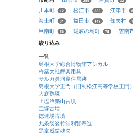
285
32
川本町
松江市
江津市
12
333
海士町
益田市
知夫村
31
149
邑南町
隠岐の島町
雲南
56
75
絞り込み
一覧
島根大学総合博物館アシカル
杵築大社舞楽用具
サルガ鼻洞窟住居跡
島根大学正門（旧制松江高等学校正門
大庭鶏塚
上塩冶築山古墳
宝塚古墳
徳連場古墳
九条袈裟竹堂利賢寄進
黒韋威鎧残欠