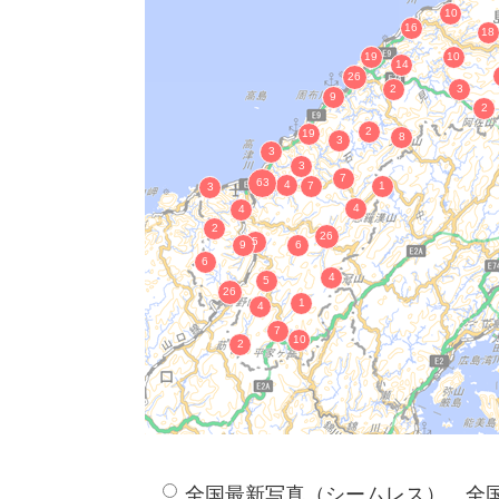
野伏原古墳
双子谷野鈩跡及び金母塊
清造山鈩跡
鵜丸城跡（うのまるじょうあと）
旧制松江高等学校関連資料
油彩画「島根大学」
写真「島根大学 正門風景 」
写真「旧制松江高等学校 本館」
櫛島城跡
津ノ森の弥生時代のシジミ
三刀屋じゃ山城跡及び 三刀屋尾崎城跡
大般若経（内補写経四帖） 自正応元
紙本墨書大智度論（しほんぼくしょだ
紙本墨書大智度論（しほんぼくしょだ
紙本墨書高田明神百首和歌（しほんぼ
紙本墨書新古今和歌集零本
紺紙金泥妙法蓮華経（こんしこんでい
全国最新写真（シームレス）、全
紙本墨書新勅撰和歌集