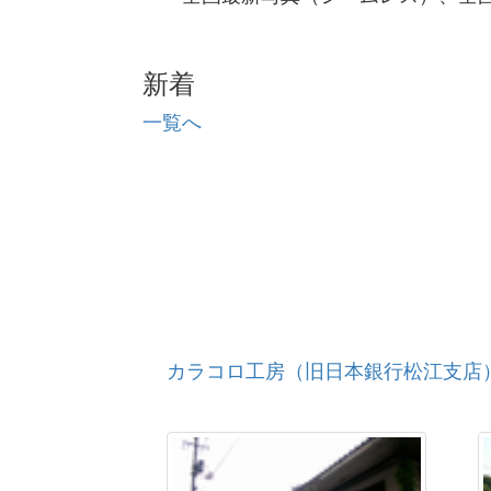
紙本墨書藤原定家筆「明月記」断簡
出雲大社境外社（大穴持御子玉江神社
新着
出雲大社境外社（神魂伊能知奴志神社
出雲大社境外社（出雲井神社本殿）
一覧へ
姫逃池のカキツバタ群落
別府八幡宮の大スギ
出雲風土記
島根大学松江キャンパス関連資料
比丘尼塚古墳
立石の巨石
出雲国造北島家文書（３０６通）
紙本墨書八重垣文書
紙本墨書秋上家文書
カラコロ工房（旧日本銀行松江支店
棟札
揖夜神社文書
紙本墨書神門寺文書
上塩冶地蔵山古墳