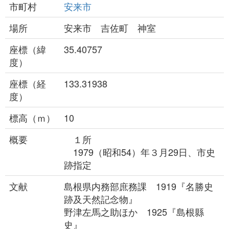
市町村
安来市
場所
安来市 吉佐町 神室
座標（緯
35.40757
度）
座標（経
133.31938
度）
標高（ｍ）
10
概要
１所
1979（昭和54）年３月29日、市史
跡指定
文献
島根県内務部庶務課 1919『名勝史
跡及天然記念物』
野津左馬之助ほか 1925『島根縣
史』