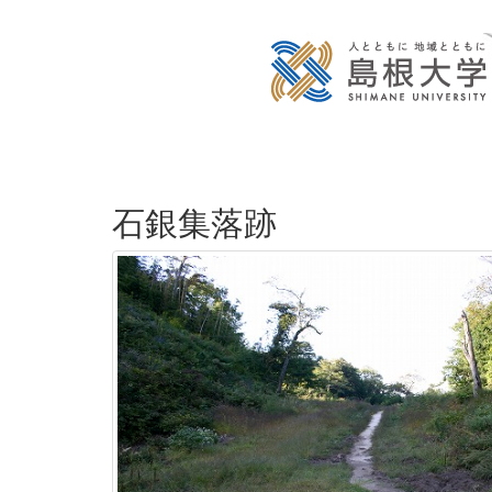
石銀集落跡