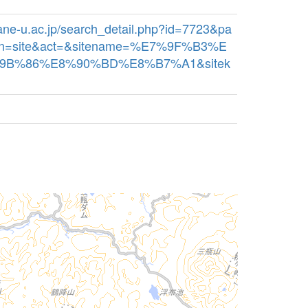
imane-u.ac.jp/search_detail.php?id=7723&pa
bn=site&act=&sitename=%E7%9F%B3%E
9B%86%E8%90%BD%E8%B7%A1&sitek