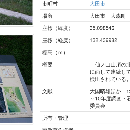
市町村
大田市
場所
大田市 大森町
座標（緯度）
35.098546
座標（経度）
132.439982
標高（ｍ）
概要
仙ノ山山頂の北
に面して連続し
検出されている
文献
大国晴雄ほか 1
～10年度調査
委員会
所有・管理
画像著作権者