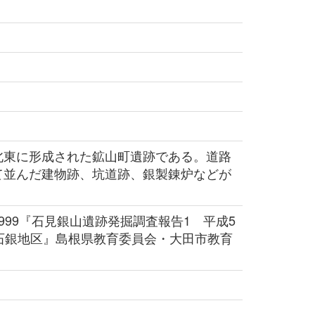
東に形成された鉱山町遺跡である。道路
て並んだ建物跡、坑道跡、銀製錬炉などが
。
999『石見銀山遺跡発掘調査報告1 平成5
・石銀地区』島根県教育委員会・大田市教育