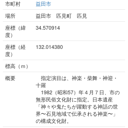
市町村
益田市
場所
益田市 匹見町 匹見
座標（緯
34.570914
度）
座標（経
132.014380
度）
標高（ｍ）
概要
指定演目は、神楽・柴舞・神迎・
十羅
1982（昭和57）年４月７日、市の
無形民俗文化財に指定。日本遺産
「神々や鬼たちが躍動する神話の世
界〜石見地域で伝承される神楽〜」
の構成文化財。