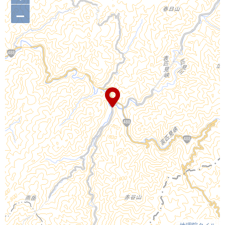
–
地理院タイル