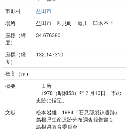
市町村
益田市
場所
益田市 匹見町 道川 臼木谷上
座標（緯
34.676380
度）
座標（経
132.147310
度）
標高（ｍ）
概要
１所
1978（昭和53）年７月13日、市の
史跡に指定。
文献
松本岩雄 1984『石見部製鉄遺跡』
島根県生産遺跡分布調査報告書２
島根県教育委員会