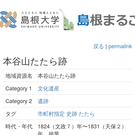
戻る
|
permalink
本谷山たたら跡
地域資源名
本谷山たたら跡
Category 1
文化遺産
Category 2
遺跡
タグ
市町村指定
史跡
たたら
時代・年代
1824（文政７）年〜1831（天保２）
年 操業