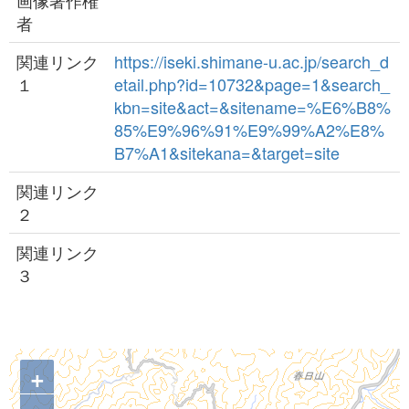
画像著作権
者
関連リンク
https://iseki.shimane-u.ac.jp/search_d
１
etail.php?id=10732&page=1&search_
kbn=site&act=&sitename=%E6%B8%
85%E9%96%91%E9%99%A2%E8%
B7%A1&sitekana=&target=site
関連リンク
２
関連リンク
３
+