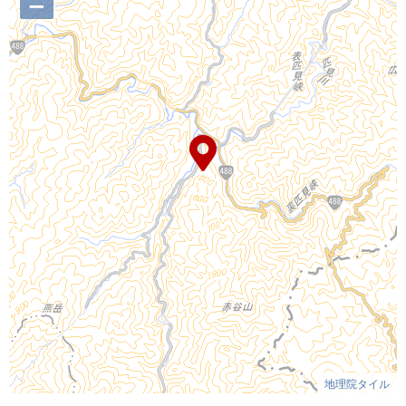
–
地理院タイル