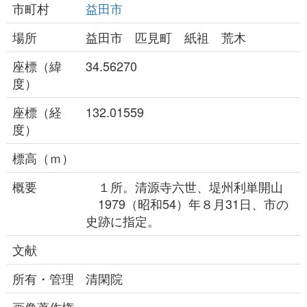
市町村
益田市
場所
益田市 匹見町 紙祖 荒木
座標（緯
34.56270
度）
座標（経
132.01559
度）
標高（ｍ）
概要
１所。清源寺六世、堤州利単開山
1979（昭和54）年８月31日、市の
史跡に指定。
文献
所有・管理
清閑院