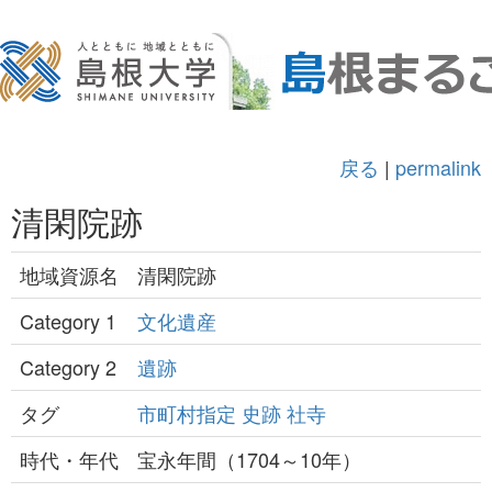
戻る
|
permalink
清閑院跡
地域資源名
清閑院跡
Category 1
文化遺産
Category 2
遺跡
タグ
市町村指定
史跡
社寺
時代・年代
宝永年間（1704～10年）