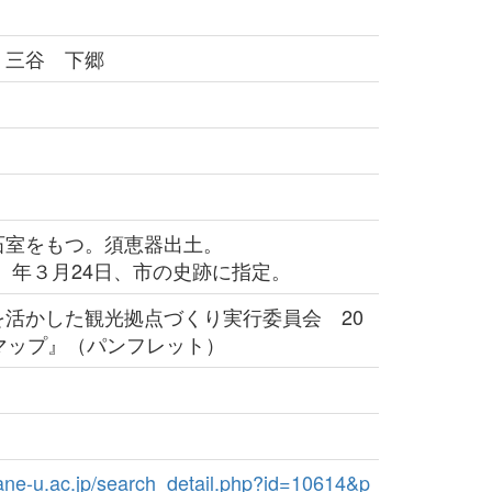
 三谷 下郷
室をもつ。須恵器出土。
6）年３月24日、市の史跡に指定。
を活かした観光拠点づくり実行委員会 20
マップ』（パンフレット）
imane-u.ac.jp/search_detail.php?id=10614&p