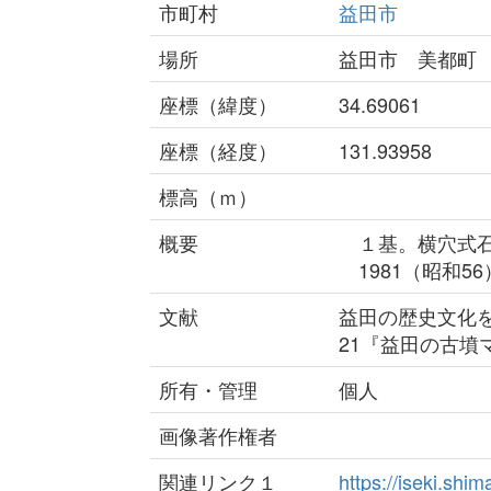
市町村
益田市
場所
益田市 美都町
座標（緯度）
34.69061
座標（経度）
131.93958
標高（ｍ）
概要
１基。横穴式石
1981（昭和5
文献
益田の歴史文化
21『益田の古墳
所有・管理
個人
画像著作権者
関連リンク１
https://iseki.sh