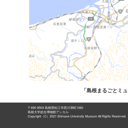
「島根まるごとミュ
〒690-8504 島根県松江市西川津町1060
島根大学総合博物館アシカル
Copyright（C）2021 Shimane University Museum All Rights Reserved.