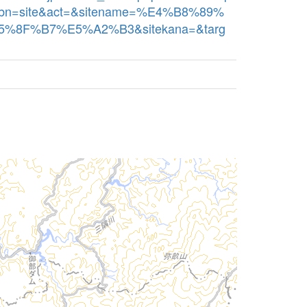
kbn=site&act=&sitename=%E4%B8%89%
%8F%B7%E5%A2%B3&sitekana=&targ