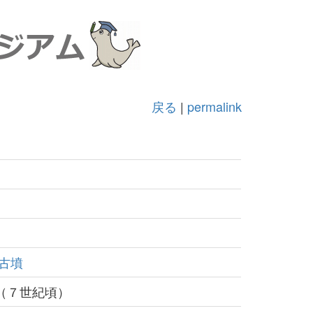
戻る
|
permalink
古墳
（７世紀頃）