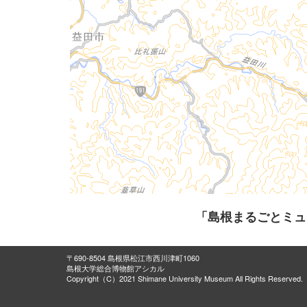
「島根まるごとミュ
〒690-8504 島根県松江市西川津町1060
島根大学総合博物館アシカル
Copyright（C）2021 Shimane University Museum All Rights Reserved.