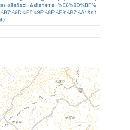
kbn=site&act=&sitename=%E6%9D%BF%
%B7%9D%E5%9F%8E%E8%B7%A1&sit
ite