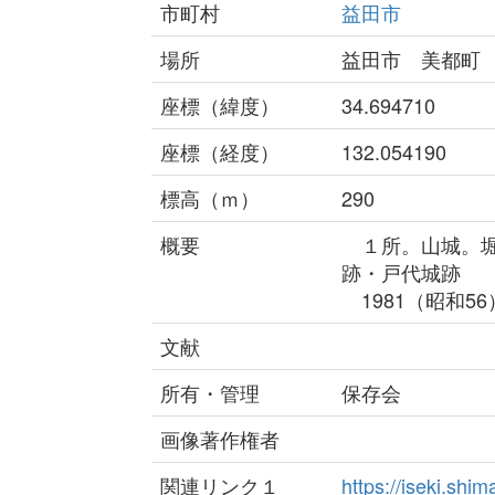
市町村
益田市
場所
益田市 美都町
座標（緯度）
34.694710
座標（経度）
132.054190
標高（ｍ）
290
概要
１所。山城。堀
跡・戸代城跡
1981（昭和5
文献
所有・管理
保存会
画像著作権者
関連リンク１
https://iseki.sh