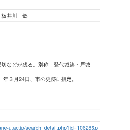
 板井川 郷
切などが残る。別称：登代城跡・戸城
6）年３月24日、市の史跡に指定。
imane-u.ac.jp/search_detail.php?id=10628&p