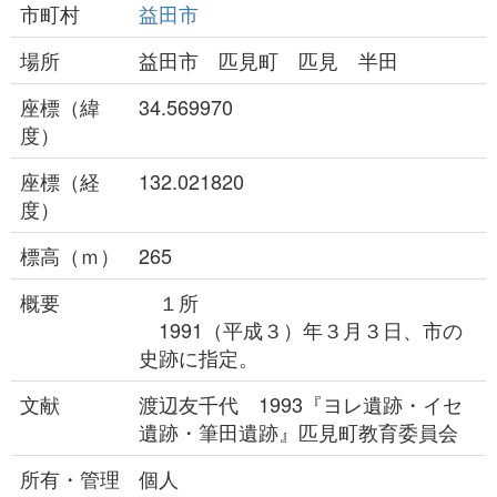
市町村
益田市
場所
益田市 匹見町 匹見 半田
座標（緯
34.569970
度）
座標（経
132.021820
度）
標高（ｍ）
265
概要
１所
1991（平成３）年３月３日、市の
史跡に指定。
文献
渡辺友千代 1993『ヨレ遺跡・イセ
遺跡・筆田遺跡』匹見町教育委員会
所有・管理
個人