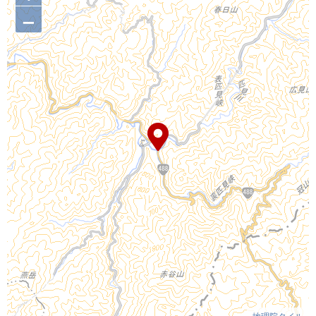
–
地理院タイル