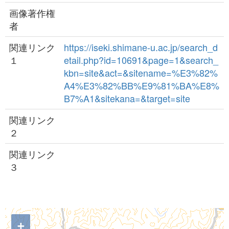
画像著作権
者
関連リンク
https://iseki.shimane-u.ac.jp/search_d
１
etail.php?id=10691&page=1&search_
kbn=site&act=&sitename=%E3%82%
A4%E3%82%BB%E9%81%BA%E8%
B7%A1&sitekana=&target=site
関連リンク
２
関連リンク
３
+