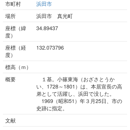
市町村
浜田市
場所
浜田市 真光町
座標（緯
34.89437
度）
座標（経
132.073796
度）
標高（ｍ）
概要
１基。小篠東海（おざさとうか
い、1728～1801）は、本居宣長の高
弟として活躍し、浜田で没した。
1969（昭和51）年３月25日、市の
史跡に指定。
文献