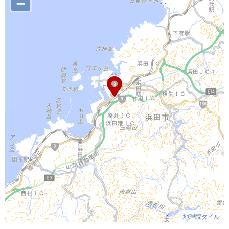
–
地理院タイル