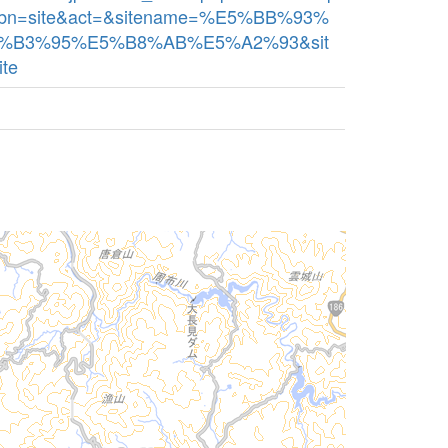
kbn=site&act=&sitename=%E5%BB%93%
%B3%95%E5%B8%AB%E5%A2%93&sit
ite