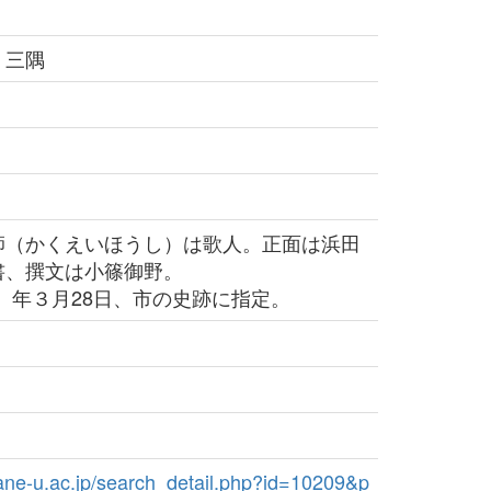
 三隅
（かくえいほうし）は歌人。正面は浜田
書、撰文は小篠御野。
6）年３月28日、市の史跡に指定。
imane-u.ac.jp/search_detail.php?id=10209&p