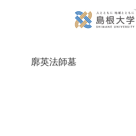
廓英法師墓