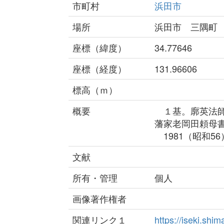
市町村
浜田市
場所
浜田市 三隅町
座標（緯度）
34.77646
座標（経度）
131.96606
標高（ｍ）
概要
１基。廓英法師
藩家老岡田頼母
1981（昭和5
文献
所有・管理
個人
画像著作権者
関連リンク１
https://iseki.sh