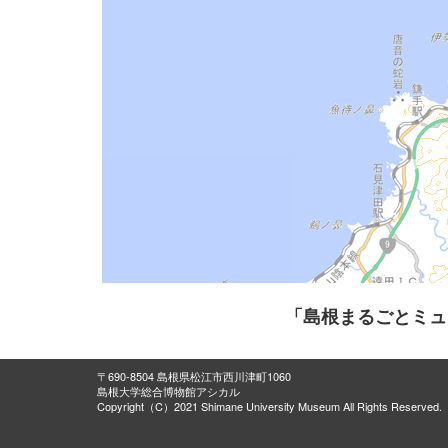
「島根まるごとミュ
〒690-8504 島根県松江市西川津町1060
島根大学総合博物館アシカル
Copyright（C）2021 Shimane University Museum All Rights Reserved.