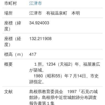
市町村
江津市
場所
江津市 有福温泉町 本明
座標（緯
34.924003
度）
座標（経
132.211908
度）
標高（ｍ）
417
概要
１所。1234（天福2）年、福屋兼広
が築城。
1980（昭和55）年７月14日、市史
跡指定。
文献
島根県教育委員会 1997『石見の城
館跡』島根県中近世城館跡分布調査
報告書第１集