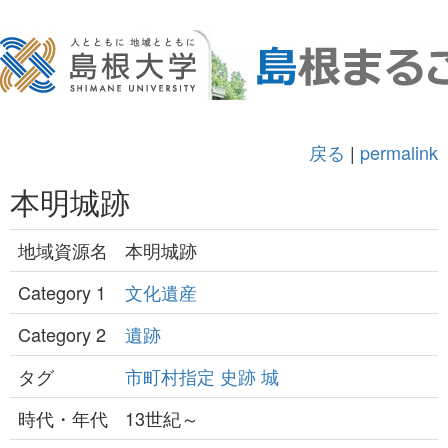
戻る
|
permalink
本明城跡
地域資源名
本明城跡
Category 1
文化遺産
Category 2
遺跡
タグ
市町村指定
史跡
城
時代・年代
13世紀～