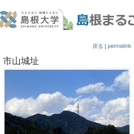
戻る
|
permalink
市山城址