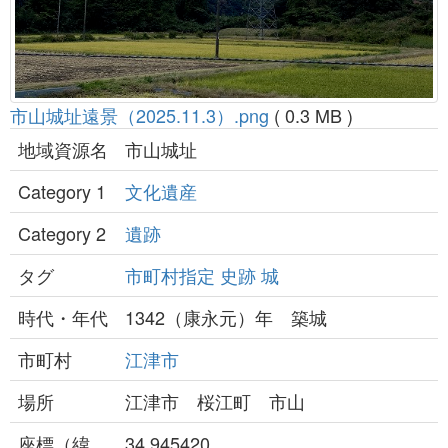
市山城址遠景（2025.11.3）.png
( 0.3 MB )
地域資源名
市山城址
Category 1
文化遺産
Category 2
遺跡
タグ
市町村指定
史跡
城
時代・年代
1342（康永元）年 築城
市町村
江津市
場所
江津市 桜江町 市山
座標（緯
34.945420