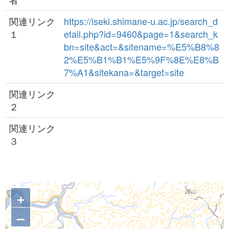
関連リンク
https://iseki.shimane-u.ac.jp/search_d
１
etail.php?id=9460&page=1&search_k
bn=site&act=&sitename=%E5%B8%8
2%E5%B1%B1%E5%9F%8E%E8%B
7%A1&sitekana=&target=site
関連リンク
２
関連リンク
３
+
–