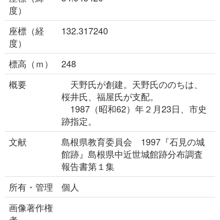
度）
座標（経
132.317240
度）
標高（ｍ）
248
概要
天野氏が創建。天野氏ののちは、
桜井氏、福屋氏が支配。
1987（昭和62）年２月23日、市史
跡指定。
文献
島根県教育委員会 1997『石見の城
館跡』島根県中近世城館跡分布調査
報告書第１集
所有・管理
個人
画像著作権
者