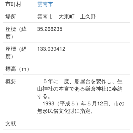
市町村
雲南市
場所
雲南市 大東町 上久野
座標（緯
35.268235
度）
座標（経
133.039412
度）
標高（ｍ）
概要
５年に一度、船屋台を製作し、生
山神社の本宮である鎌倉神社に奉納
する。
1993（平成５）年５月12日、市の
無形民俗文化財に指定。
文献