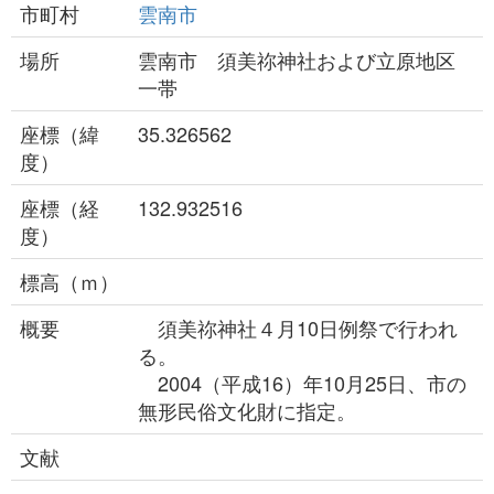
市町村
雲南市
場所
雲南市 須美祢神社および立原地区
一帯
座標（緯
35.326562
度）
座標（経
132.932516
度）
標高（ｍ）
概要
須美祢神社４月10日例祭で行われ
る。
2004（平成16）年10月25日、市の
無形民俗文化財に指定。
文献