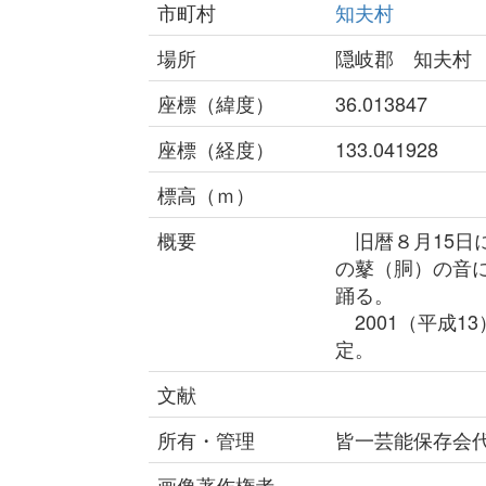
市町村
知夫村
場所
隠岐郡 知夫村
座標（緯度）
36.013847
座標（経度）
133.041928
標高（ｍ）
概要
旧暦８月15日
の鼕（胴）の音
踊る。
2001（平成1
定。
文献
所有・管理
皆一芸能保存会
画像著作権者