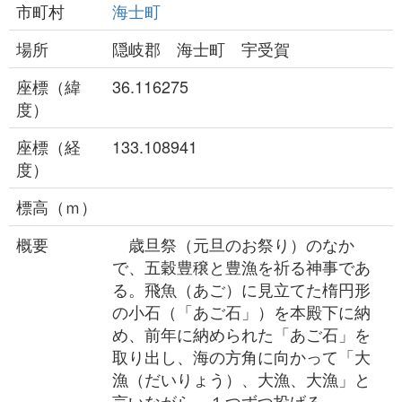
市町村
海士町
場所
隠岐郡 海士町 宇受賀
座標（緯
36.116275
度）
座標（経
133.108941
度）
標高（ｍ）
概要
歳旦祭（元旦のお祭り）のなか
で、五穀豊穣と豊漁を祈る神事であ
る。飛魚（あご）に見立てた楕円形
の小石（「あご石」）を本殿下に納
め、前年に納められた「あご石」を
取り出し、海の方角に向かって「大
漁（だいりょう）、大漁、大漁」と
言いながら、１つずつ投げる。