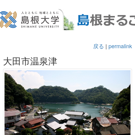
戻る
|
permalink
大田市温泉津