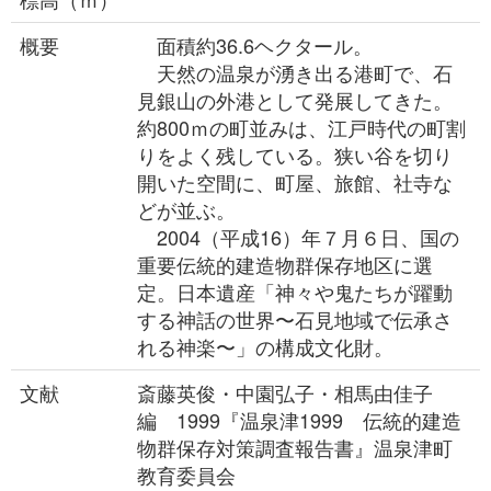
概要
面積約36.6ヘクタール。
天然の温泉が湧き出る港町で、石
見銀山の外港として発展してきた。
約800ｍの町並みは、江戸時代の町割
りをよく残している。狭い谷を切り
開いた空間に、町屋、旅館、社寺な
どが並ぶ。
2004（平成16）年７月６日、国の
重要伝統的建造物群保存地区に選
定。日本遺産「神々や鬼たちが躍動
する神話の世界〜石見地域で伝承さ
れる神楽〜」の構成文化財。
文献
斎藤英俊・中園弘子・相馬由佳子
編 1999『温泉津1999 伝統的建造
物群保存対策調査報告書』温泉津町
教育委員会