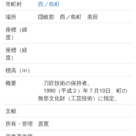
市町村
西ノ島町
場所
隠岐郡 西ノ島町 美田
座標（緯
度）
座標（経
度）
標高（ｍ）
概要
刀匠技術の保持者。
1990（平成２）年７月10日、町の
無形文化財（工芸技術）に指定。
文献
所有・管理
原寛