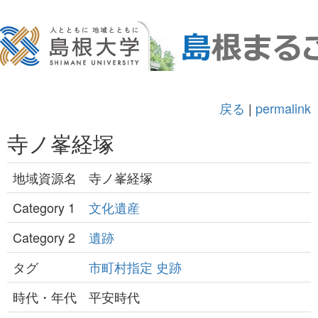
戻る
|
permalink
寺ノ峯経塚
地域資源名
寺ノ峯経塚
Category 1
文化遺産
Category 2
遺跡
タグ
市町村指定
史跡
時代・年代
平安時代