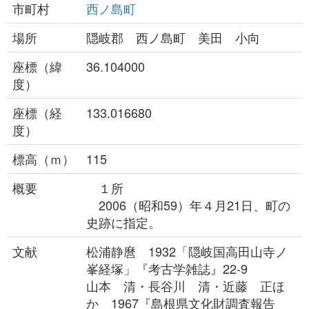
市町村
西ノ島町
場所
隠岐郡 西ノ島町 美田 小向
座標（緯
36.104000
度）
座標（経
133.016680
度）
標高（ｍ）
115
概要
１所
2006（昭和59）年４月21日、町の
史跡に指定。
文献
松浦静麿 1932「隠岐国高田山寺ノ
峯経塚」『考古学雑誌』22-9
山本 清・長谷川 清・近藤 正ほ
か 1967『島根県文化財調査報告