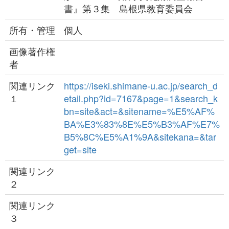
書』第３集 島根県教育委員会
所有・管理
個人
画像著作権
者
関連リンク
https://iseki.shimane-u.ac.jp/search_d
１
etail.php?id=7167&page=1&search_k
bn=site&act=&sitename=%E5%AF%
BA%E3%83%8E%E5%B3%AF%E7%
B5%8C%E5%A1%9A&sitekana=&tar
get=site
関連リンク
２
関連リンク
３