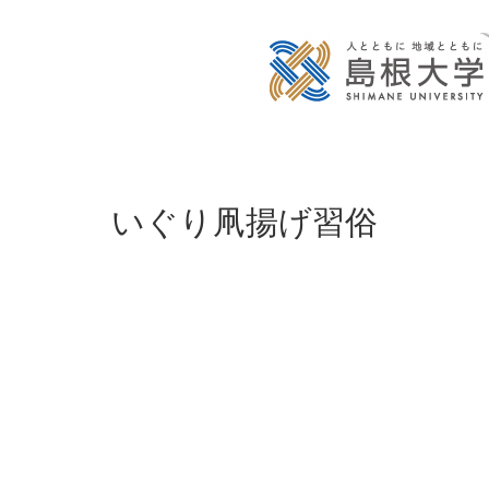
いぐり凧揚げ習俗