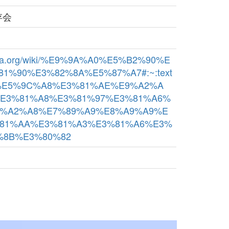
存会
ipedia.org/wiki/%E9%9A%A0%E5%B2%90%E
1%90%E3%82%8A%E5%87%A7#:~:text
%E5%9C%A8%E3%81%AE%E9%A2%A
E3%81%A8%E3%81%97%E3%81%A6%
9%A2%A8%E7%89%A9%E8%A9%A9%E
81%AA%E3%81%A3%E3%81%A6%E3%
%8B%E3%80%82