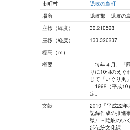
市町村
隠岐の島町
場所
隠岐郡 隠岐
座標（緯度）
36.210598
座標（経度）
133.326237
標高（ｍ）
概要
毎年４月、「隠
りに10個のえ
じて「いぐり凧
1998（平成1
定。
文献
2010『平成2
記録作成の推進
県〉－隠岐のい
部伝統文化課