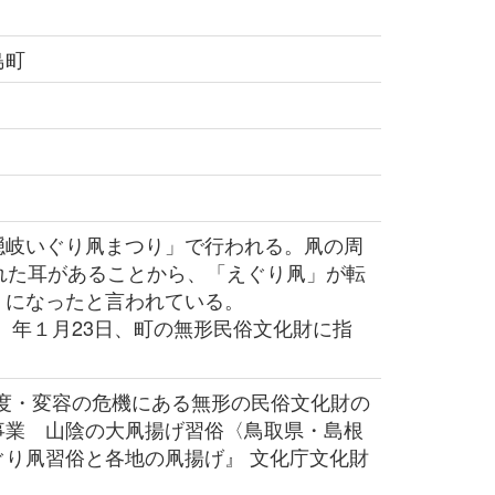
の島町
岐いぐり凧まつり」で行われる。凧の周
ぐれた耳があることから、「えぐり凧」が転
」になったと言われている。
0）年１月23日、町の無形民俗文化財に指
2年度・変容の危機にある無形の民俗文化財の
事業 山陰の大凧揚げ習俗〈鳥取県・島根
ぐり凧習俗と各地の凧揚げ』 文化庁文化財