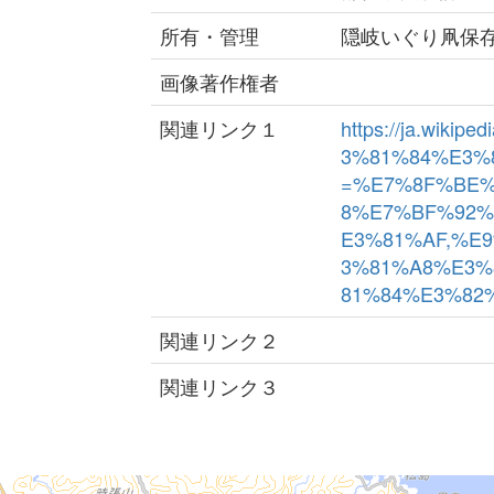
所有・管理
隠岐いぐり凧保
画像著作権者
関連リンク１
https://ja.wik
3%81%84%E3%8
=%E7%8F%BE
8%E7%BF%92%
E3%81%AF,%E
3%81%A8%E3%
81%84%E3%82
関連リンク２
関連リンク３