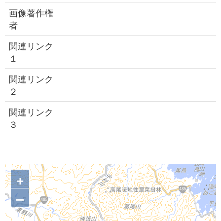
画像著作権
者
関連リンク
１
関連リンク
２
関連リンク
３
+
–