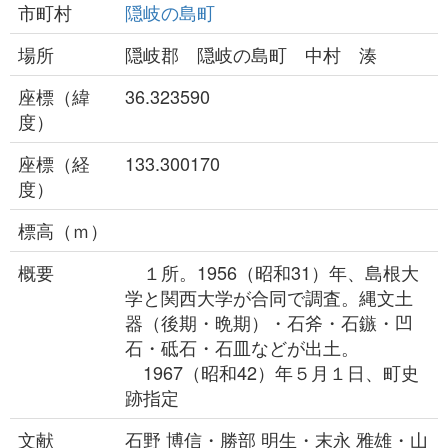
市町村
隠岐の島町
場所
隠岐郡 隠岐の島町 中村 湊
座標（緯
36.323590
度）
座標（経
133.300170
度）
標高（ｍ）
概要
１所。1956（昭和31）年、島根大
学と関西大学が合同で調査。縄文土
器（後期・晩期）・石斧・石鏃・凹
石・砥石・石皿などが出土。
1967（昭和42）年５月１日、町史
跡指定
文献
石野 博信・勝部 明生・末永 雅雄・山