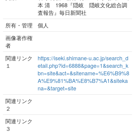
本 清 1968『隠岐 隠岐文化総合調
査報告』毎日新聞社
所有・管理
個人
画像著作権
者
関連リンク
https://iseki.shimane-u.ac.jp/search_d
１
etail.php?id=6888&page=1&search_k
bn=site&act=&sitename=%E6%B9%8
A%E9%81%BA%E8%B7%A1&siteka
na=&target=site
関連リンク
２
関連リンク
３