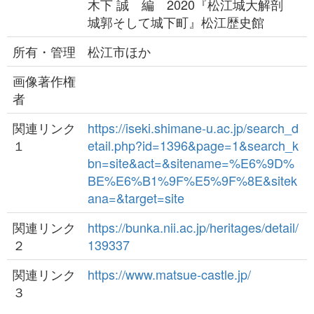
木下 誠 編 2020『松江城大解剖
城郭そして城下町』松江歴史館
所有・管理
松江市ほか
画像著作権
者
関連リンク
https://iseki.shimane-u.ac.jp/search_d
１
etail.php?id=1396&page=1&search_k
bn=site&act=&sitename=%E6%9D%
BE%E6%B1%9F%E5%9F%8E&sitek
ana=&target=site
関連リンク
https://bunka.nii.ac.jp/heritages/detail/
２
139337
関連リンク
https://www.matsue-castle.jp/
３