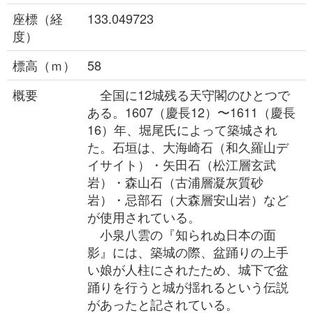
座標（経
133.049723
度）
標高（ｍ）
58
概要
全国に12城残る天守閣のひとつで
ある。1607（慶長12）〜1611（慶長
16）年、堀尾氏によって築城され
た。石垣は、大海崎石（和久羅山デ
イサイト）・矢田石（松江層玄武
岩）・森山石（古浦層凝灰質砂
岩）・忌部石（大森層安山岩）など
が使用されている。
小泉八雲の『知られぬ日本の面
影』には、築城の際、盆踊りの上手
い娘が人柱にされたため、城下で盆
踊りを行うと城が揺れるという伝説
があったと記されている。