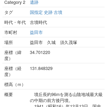
Category 2
遺跡
タグ
国指定
史跡
古墳
時代・年代
古墳時代
市町村
益田市
場所
益田市 久城 須久茂塚
座標（緯
34.701220
度）
座標（経
131.848329
度）
標高（ｍ）
概要
墳丘長約96mを測る山陰地域最大級
の中期の前方後円墳。
1941（昭和16）年12月13日、国史