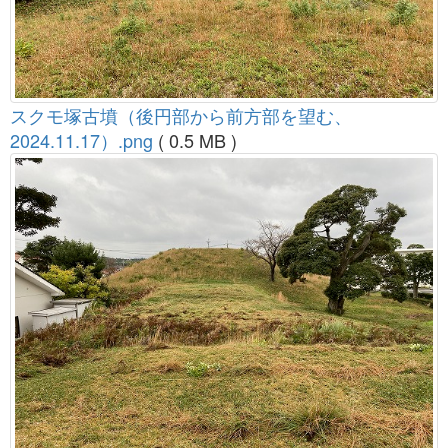
スクモ塚古墳（後円部から前方部を望む、
2024.11.17）.png
( 0.5 MB )