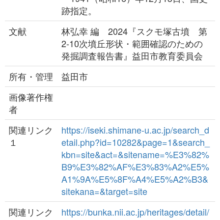
跡指定。
文献
林弘幸 編 2024『スクモ塚古墳 第
2-10次墳丘形状・範囲確認のための
発掘調査報告書』益田市教育委員会
所有・管理
益田市
画像著作権
者
関連リンク
https://iseki.shimane-u.ac.jp/search_d
１
etail.php?id=10282&page=1&search_
kbn=site&act=&sitename=%E3%82%
B9%E3%82%AF%E3%83%A2%E5%
A1%9A%E5%8F%A4%E5%A2%B3&
sitekana=&target=site
関連リンク
https://bunka.nii.ac.jp/heritages/detail/