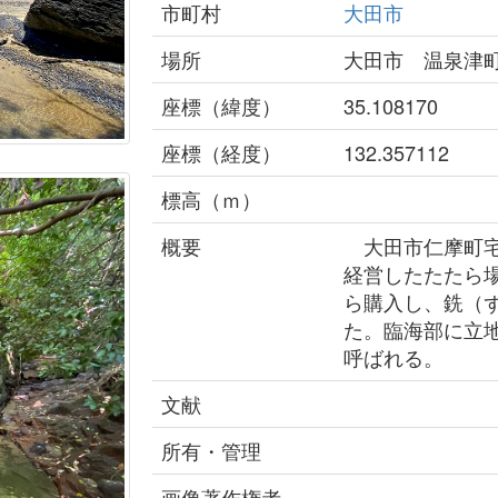
市町村
大田市
場所
大田市 温泉津
座標（緯度）
35.108170
座標（経度）
132.357112
標高（ｍ）
概要
大田市仁摩町宅
経営したたたら
ら購入し、銑（
た。臨海部に立
呼ばれる。
文献
所有・管理
画像著作権者