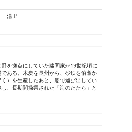
町 湯里
野を拠点にしていた藤間家が19世紀頃に
場である。木炭を長州から、砂鉄を伯耆か
ずく）を生産したあと、船で運び出してい
地し、長期間操業された「海のたたら」と