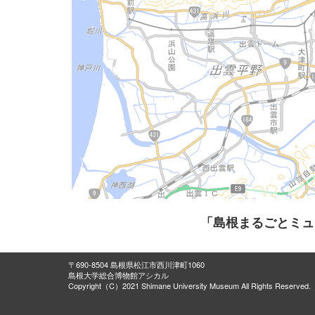
「島根まるごとミュ
〒690-8504 島根県松江市西川津町1060
島根大学総合博物館アシカル
Copyright（C）2021 Shimane University Museum All Rights Reserved.