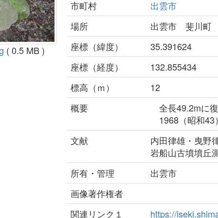
市町村
出雲市
場所
出雲市 斐川町
座標（緯度）
35.391624
g
( 0.5 MB )
座標（経度）
132.855434
標高（ｍ）
12
概要
全長49.2mに
1968（昭和4
文献
内田律雄・曳野律
岩船山古墳墳丘
所有・管理
出雲市
画像著作権者
関連リンク１
https://iseki.sh