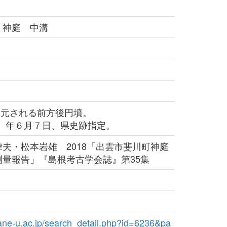
 神庭 中溝
復元される前方後円墳。
3）年６月７日、県史跡指定。
夫・松本岩雄 2018「出雲市斐川町神庭
測量報告」『島根考古学会誌』第35集
imane-u.ac.jp/search_detail.php?id=6236&pa