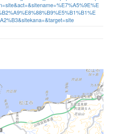
bn=site&act=&sitename=%E7%A5%9E%E
%B2%A9%E8%88%B9%E5%B1%B1%E
%B3&sitekana=&target=site