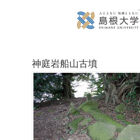
神庭岩船山古墳