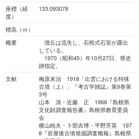
座標（経
133.093078
度）
標高（ｍ）
概要
墳丘は流失し、石棺式石室が露出
している。
1970（昭和45）年10月27日、県史
跡指定。
文献
梅原末治 1918「出雲における特殊
古墳（上）」『考古学雑誌』第9巻第
3号
山本 清・近藤 正 1968『島根県
文化財調査報告書』島根県教育委員
会
横山純夫・卜部吉博・平野芳英 197
8『岩屋後古墳発掘調査概報』島根県