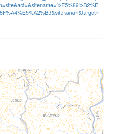
bn=site&act=&sitename=%E5%89%B2%E
F%A4%E5%A2%B3&sitekana=&target=