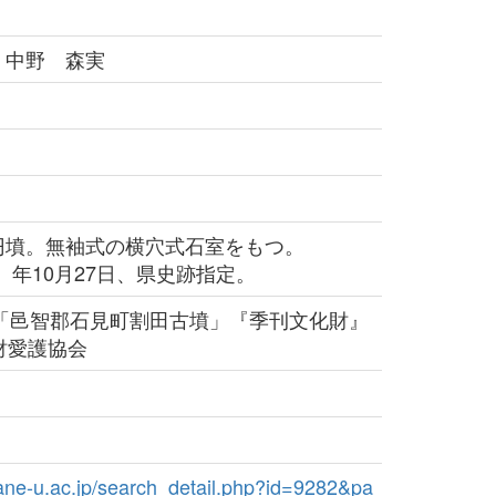
 中野 森実
墳。無袖式の横穴式石室をもつ。
5）年10月27日、県史跡指定。
0「邑智郡石見町割田古墳」『季刊文化財』
財愛護協会
imane-u.ac.jp/search_detail.php?id=9282&pa