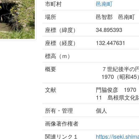
市町村
邑南町
場所
邑智郡 邑南町
座標（緯度）
34.895393
座標（経度）
132.447631
標高（ｍ）
概要
７世紀後半の円
1970（昭和4
文献
門脇俊彦 197
11 島根県文化
所有・管理
個人
画像著作権者
関連リンク１
https://iseki.sh