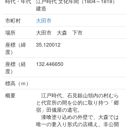
時代・年代
江戸時代 文化年間（1804～1818）
建造
市町村
大田市
場所
大田市 大森 下市
座標（緯
35.120012
度）
座標（経
132.446650
度）
標高（ｍ）
概要
江戸時代、石見銀山領内の村むら
と代官所の間を公的に取り持つ「郷
宿」田儀屋の遺宅。
漆喰塗り込めの外壁で、大森では
唯一の妻入り形式の店構え。非公開