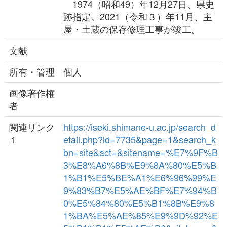
1974（昭和49）年12月27日、県史
跡指定。2021（令和３）年11月、主
屋・土蔵の保存修理工事が竣工。
文献
所有・管理
個人
画像著作権
者
関連リンク
https://iseki.shimane-u.ac.jp/search_d
１
etail.php?id=7735&page=1&search_k
bn=site&act=&sitename=%E7%9F%B
3%E8%A6%8B%E9%8A%80%E5%B
1%B1%E5%BE%A1%E6%96%99%E
9%83%B7%E5%AE%BF%E7%94%B
0%E5%84%80%E5%B1%8B%E9%8
1%BA%E5%AE%85%E9%9D%92%E