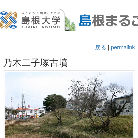
戻る
|
permalink
乃木二子塚古墳