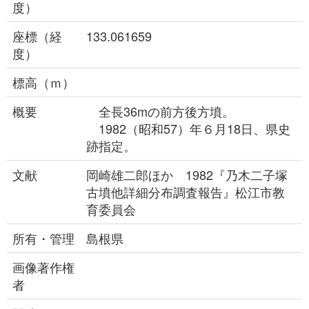
度）
座標（経
133.061659
度）
標高（ｍ）
概要
全長36mの前方後方墳。
1982（昭和57）年６月18日、県史
跡指定。
文献
岡崎雄二郎ほか 1982『乃木二子塚
古墳他詳細分布調査報告』松江市教
育委員会
所有・管理
島根県
画像著作権
者