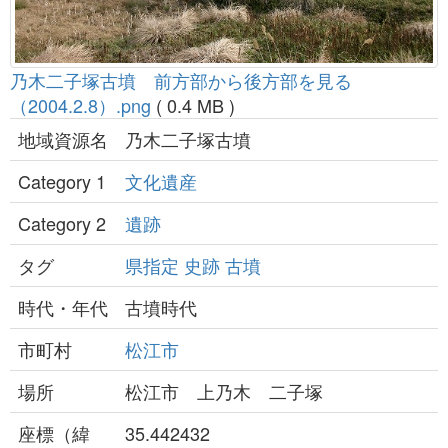
乃木二子塚古墳 前方部から後方部を見る
（2004.2.8）.png
( 0.4 MB )
地域資源名
乃木二子塚古墳
Category 1
文化遺産
Category 2
遺跡
タグ
県指定
史跡
古墳
時代・年代
古墳時代
市町村
松江市
場所
松江市 上乃木 二子塚
座標（緯
35.442432