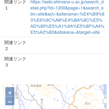
関連リンク
https://iseki.shimane-u.ac.jp/search_d
１
etail.php?id=1200&page=1&search_k
bn=site&act=&sitename=%E4%B9%8
3%E6%9C%A8%E4%BA%8C%E5%
AD%90%E5%A1%9A%E5%8F%A4%
E5%A2%B3&sitekana=&target=site
関連リンク
２
関連リンク
３
+
–