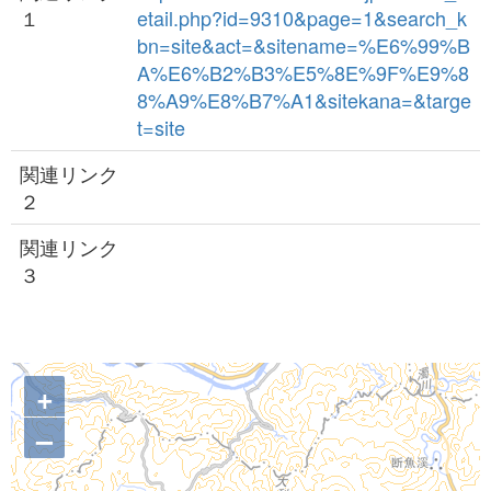
１
etail.php?id=9310&page=1&search_k
bn=site&act=&sitename=%E6%99%B
A%E6%B2%B3%E5%8E%9F%E9%8
8%A9%E8%B7%A1&sitekana=&targe
t=site
関連リンク
２
関連リンク
３
+
–