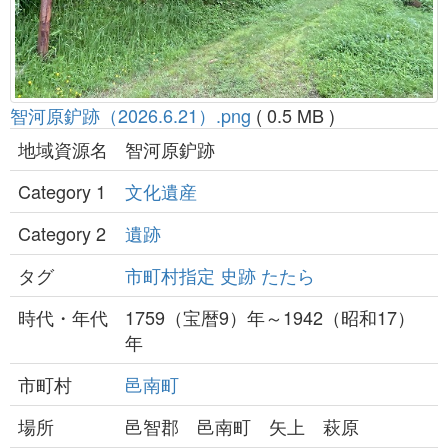
智河原鈩跡（2026.6.21）.png
( 0.5 MB )
地域資源名
智河原鈩跡
Category 1
文化遺産
Category 2
遺跡
タグ
市町村指定
史跡
たたら
時代・年代
1759（宝暦9）年～1942（昭和17）
年
市町村
邑南町
場所
邑智郡 邑南町 矢上 萩原