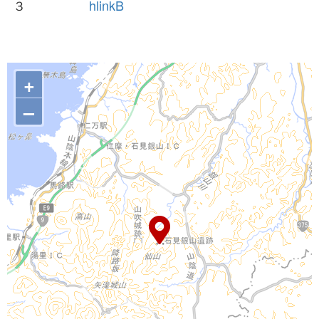
３
hlinkB
+
–