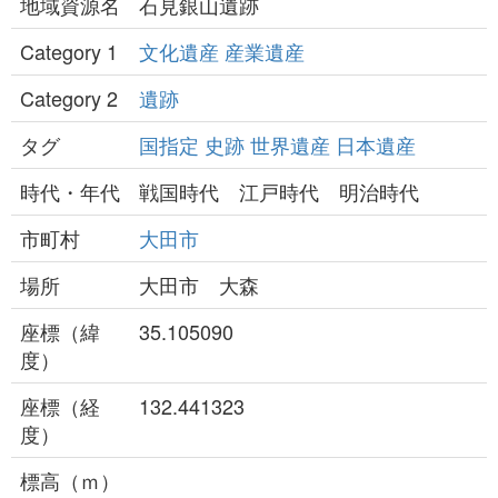
地域資源名
石見銀山遺跡
Category 1
文化遺産
産業遺産
Category 2
遺跡
タグ
国指定
史跡
世界遺産
日本遺産
時代・年代
戦国時代 江戸時代 明治時代
市町村
大田市
場所
大田市 大森
座標（緯
35.105090
度）
座標（経
132.441323
度）
標高（ｍ）