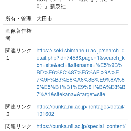
0）』新泉社
所有・管理
大田市
画像著作権
者
関連リンク
https://iseki.shimane-u.ac.jp/search_d
１
etail.php?id=7458&page=1&search_k
bn=site&act=&sitename=%E5%9B%
BD%E6%8C%87%E5%AE%9A%E
7%9F%B3%E8%A6%8B%E9%8A%8
0%E5%B1%B1%E9%81%BA%E8%B
7%A1&sitekana=&target=site
関連リンク
https://bunka.nii.ac.jp/heritages/detail/
２
191602
関連リンク
https://bunka.nii.ac.jp/special_content/