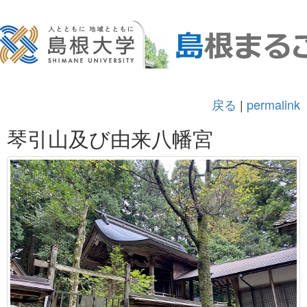
戻る
|
permalink
琴引山及び由来八幡宮