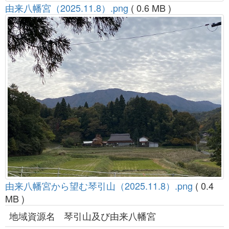
由来八幡宮（2025.11.8）.png
( 0.6 MB )
由来八幡宮から望む琴引山（2025.11.8）.png
( 0.4
MB )
地域資源名
琴引山及び由来八幡宮