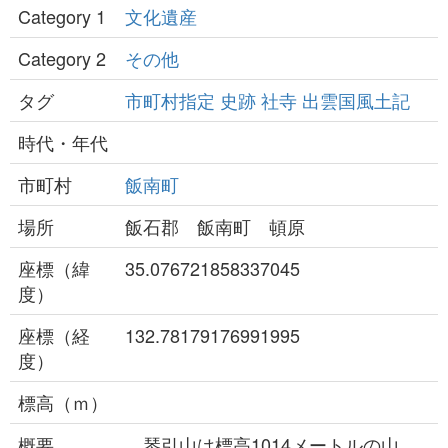
Category 1
文化遺産
Category 2
その他
タグ
市町村指定
史跡
社寺
出雲国風土記
時代・年代
市町村
飯南町
場所
飯石郡 飯南町 頓原
座標（緯
35.076721858337045
度）
座標（経
132.78179176991995
度）
標高（ｍ）
概要
琴引山は標高1014メートルの山