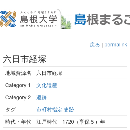
戻る
|
permalink
六日市経塚
地域資源名
六日市経塚
Category 1
文化遺産
Category 2
遺跡
タグ
市町村指定
史跡
時代・年代
江戸時代 1720（享保５）年