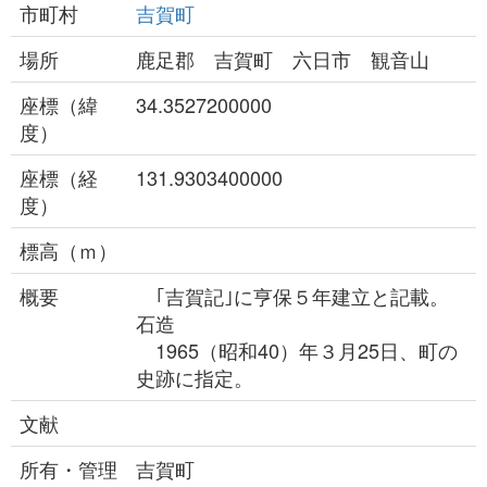
市町村
吉賀町
場所
鹿足郡 吉賀町 六日市 観音山
座標（緯
34.3527200000
度）
座標（経
131.9303400000
度）
標高（ｍ）
概要
｢吉賀記｣に亨保５年建立と記載。
石造
1965（昭和40）年３月25日、町の
史跡に指定。
文献
所有・管理
吉賀町