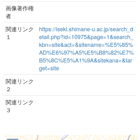
画像著作権
者
関連リンク
https://iseki.shimane-u.ac.jp/search_d
１
etail.php?id=10975&page=1&search_
kbn=site&act=&sitename=%E5%85%
AD%E6%97%A5%E5%B8%82%E7%
B5%8C%E5%A1%9A&sitekana=&tar
get=site
関連リンク
２
関連リンク
３