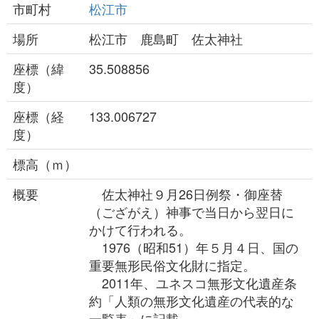
市町村
松江市
場所
松江市 鹿島町 佐太神社
座標（緯
35.508856
度）
座標（経
133.006727
度）
標高（ｍ）
概要
佐太神社９月26日例祭・御座替
（ござがえ）神事で当日から翌日に
かけて行われる。
1976（昭和51）年５月４日、国の
重要無形民俗文化財に指定。
2011年、ユネスコ無形文化遺産条
約「人類の無形文化遺産の代表的な
一覧表」に記載。