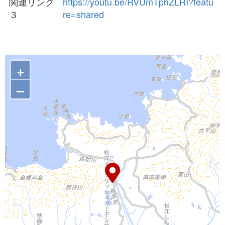
関連リンク
https://youtu.be/RVUmTphZLRI?featu
３
re=shared
+
–