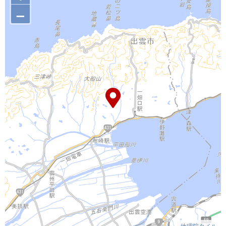
–
地理院タイル