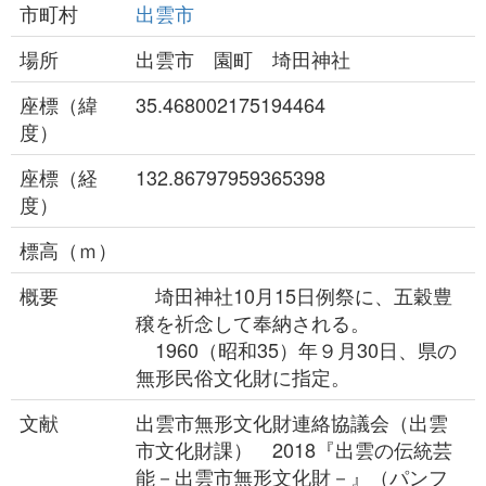
市町村
出雲市
場所
出雲市 園町 埼田神社
座標（緯
35.468002175194464
度）
座標（経
132.86797959365398
度）
標高（ｍ）
概要
埼田神社10月15日例祭に、五穀豊
穣を祈念して奉納される。
1960（昭和35）年９月30日、県の
無形民俗文化財に指定。
文献
出雲市無形文化財連絡協議会（出雲
市文化財課） 2018『出雲の伝統芸
能－出雲市無形文化財－』（パンフ