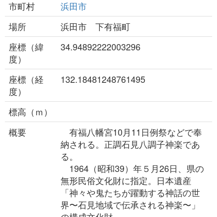
市町村
浜田市
場所
浜田市 下有福町
座標（緯
34.94892222003296
度）
座標（経
132.18481248761495
度）
標高（ｍ）
概要
有福八幡宮10月11日例祭などで奉
納される。正調石見八調子神楽であ
る。
1964（昭和39）年５月26日、県の
無形民俗文化財に指定。日本遺産
「神々や鬼たちが躍動する神話の世
界〜石見地域で伝承される神楽〜」
の構成文化財。